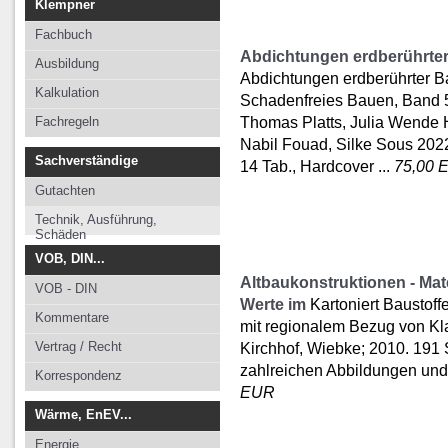
Klempner
Fachbuch
Abdichtungen erdberührter
Ausbildung
Abdichtungen erdberührter B
Kalkulation
Schadenfreies Bauen, Band 
Thomas Platts, Julia Wende 
Fachregeln
Nabil Fouad, Silke Sous 2022
Sachverständige
14 Tab., Hardcover ...
75,00 
Gutachten
Technik, Ausführung,
Schäden
VOB, DIN...
Altbaukonstruktionen - Mat
VOB - DIN
Werte im
Kartoniert Baustof
Kommentare
mit regionalem Bezug von Kl
Vertrag / Recht
Kirchhof, Wiebke; 2010. 191 
zahlreichen Abbildungen und
Korrespondenz
EUR
Wärme, EnEV...
Energie