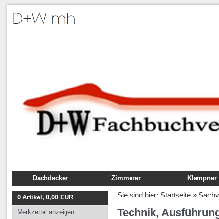
Dachdecker
Zimmerer
Klempner
Fachbuch
Fachbuch
Fachbuch
Sie sind hier:
Startseite
»
Sachv
0
Artikel,
0,00
EUR
Ausbildung
Ausbildung
Ausbildung
Technik, Ausführun
Merkzettel anzeigen