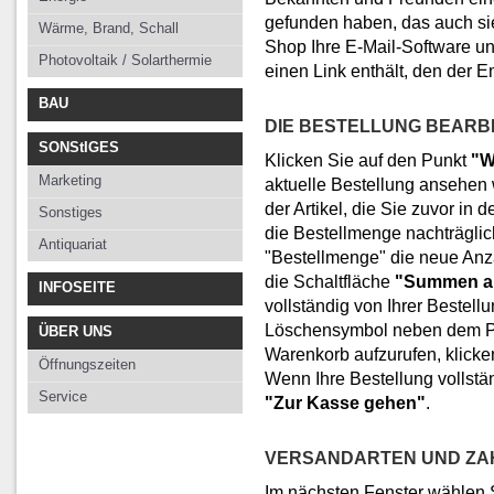
gefunden haben, das auch sie
Wärme, Brand, Schall
Shop Ihre E-Mail-Software und
Photovoltaik / Solarthermie
einen Link enthält, den der E
BAU
DIE BESTELLUNG BEARB
SONStIGES
Klicken Sie auf den Punkt
"W
Marketing
aktuelle Bestellung ansehen 
der Artikel, die Sie zuvor i
Sonstiges
die Bestellmenge nachträglic
Antiquariat
"Bestellmenge" die neue Anza
die Schaltfläche
"Summen ak
INFOSEITE
vollständig von Ihrer Bestell
Löschensymbol neben dem Pr
ÜBER UNS
Warenkorb aufzurufen, klick
Öffnungszeiten
Wenn Ihre Bestellung vollständ
Service
"Zur Kasse gehen"
.
VERSANDARTEN UND ZA
Im nächsten Fenster wählen