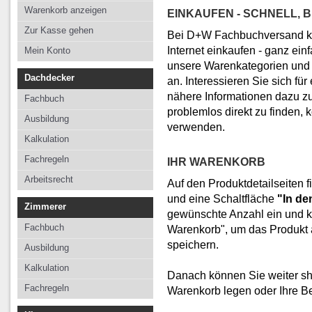
Kalkulation
Kalkulation
Kalkulation
Warenkorb anzeigen
EINKAUFEN - SCHNELL, 
Fachregeln
Fachregeln
Fachregeln
Zur Kasse gehen
Bei D+W Fachbuchversand kö
Arbeitsrecht
Internet einkaufen - ganz ei
Mein Konto
unsere Warenkategorien und 
Dachdecker
an. Interessieren Sie sich für
nähere Informationen dazu zu
Fachbuch
problemlos direkt zu finden,
Ausbildung
verwenden.
Kalkulation
Fachregeln
IHR WARENKORB
Arbeitsrecht
Auf den Produktdetailseiten 
und eine Schaltfläche
"In de
Zimmerer
gewünschte Anzahl ein und kl
Fachbuch
Warenkorb", um das Produkt a
speichern.
Ausbildung
Kalkulation
Danach können Sie weiter sh
Fachregeln
Warenkorb legen oder Ihre Be