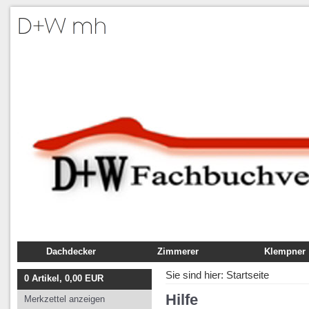
Dachdecker
Zimmerer
Klempner
Fachbuch
Fachbuch
Fachbuch
Sie sind hier:
Startseite
0
Artikel,
0,00
EUR
Ausbildung
Ausbildung
Ausbildung
Hilfe
Merkzettel anzeigen