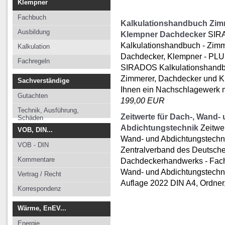
Klempner
Fachbuch
Kalkulationshandbuch Zim
Ausbildung
Klempner Dachdecker
SIR
Kalkulationshandbuch - Zimm
Kalkulation
Dachdecker, Klempner - PL
Fachregeln
SIRADOS Kalkulationshandb
Zimmerer, Dachdecker und Kl
Sachverständige
Ihnen ein Nachschlagewerk mit 
Gutachten
199,00 EUR
Technik, Ausführung,
Zeitwerte für Dach-, Wand-
Schäden
Abdichtungstechnik
Zeitwer
VOB, DIN...
Wand- und Abdichtungstechni
VOB - DIN
Zentralverband des Deutsch
Kommentare
Dachdeckerhandwerks - Fac
Wand- und Abdichtungstechnik
Vertrag / Recht
Auflage 2022 DIN A4, Ordner,
Korrespondenz
Wärme, EnEV...
Energie