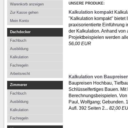
Kalkulation
Kalkulation
Kalkulation
UNSERE PRODUKE:
Warenkorb anzeigen
Fachregeln
Fachregeln
Fachregeln
Kalkulation kompakt
Kalkul
Zur Kasse gehen
"Kalkulation kompakt" bietet 
Arbeitsrecht
Mein Konto
praxisorientierte Einführung 
der Kalkulation. Anhand von 
Dachdecker
Projektbeispielen werden alle
Fachbuch
56,00 EUR
Ausbildung
Kalkulation
Fachregeln
Arbeitsrecht
Kalkulation von Baupreise
Baupreisen Hochbau, Tiefba
Zimmerer
Schlüsselfertiges Bauen. Mit
Fachbuch
Berechnungsbeispielen. Von 
Paul, Wolfgang; Gebunden. 13.
Ausbildung
Aufl. 392 Seiten 2...
82,00 E
Kalkulation
Fachregeln