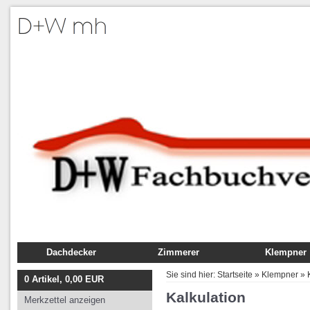
Dachdecker
Zimmerer
Klempner
Fachbuch
Fachbuch
Fachbuch
Sie sind hier:
Startseite
»
Klempner
»
0
Artikel,
0,00
EUR
Ausbildung
Ausbildung
Ausbildung
Kalkulation
Merkzettel anzeigen