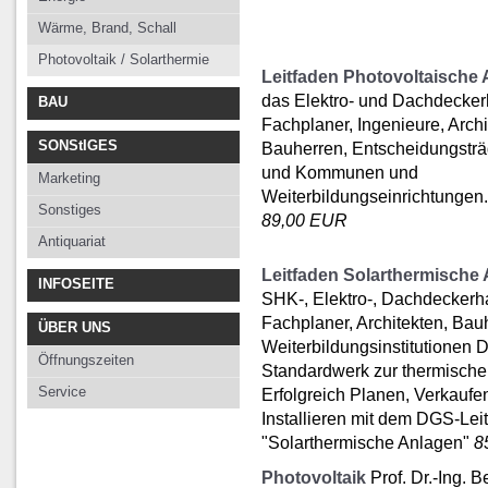
Wärme, Brand, Schall
Photovoltaik / Solarthermie
Leitfaden Photovoltaische
das Elektro- und Dachdecke
BAU
Fachplaner, Ingenieure, Archi
SONStIGES
Bauherren, Entscheidungsträ
und Kommunen und
Marketing
Weiterbildungseinrichtungen.
Sonstiges
89,00 EUR
Antiquariat
Leitfaden Solarthermische
INFOSEITE
SHK-, Elektro-, Dachdeckerh
Fachplaner, Architekten, Bau
ÜBER UNS
Weiterbildungsinstitutionen 
Öffnungszeiten
Standardwerk zur thermischen
Service
Erfolgreich Planen, Verkaufe
Installieren mit dem DGS-Lei
"Solarthermische Anlagen"
8
Photovoltaik
Prof. Dr.-Ing. 