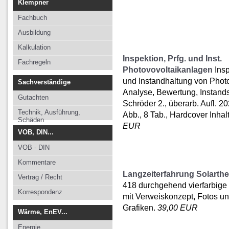
Klempner
Fachbuch
Ausbildung
Kalkulation
Inspektion, Prfg. und Inst.
Fachregeln
Photovovoltaikanlagen
Insp
und Instandhaltung von Phot
Sachverständige
Analyse, Bewertung, Instand
Gutachten
Schröder 2., überarb. Aufl. 2
Technik, Ausführung,
Abb., 8 Tab., Hardcover Inhalt
Schäden
EUR
VOB, DIN...
VOB - DIN
Kommentare
Langzeiterfahrung Solarth
Vertrag / Recht
418 durchgehend vierfarbige
Korrespondenz
mit Verweiskonzept, Fotos u
Grafiken.
39,00 EUR
Wärme, EnEV...
Energie