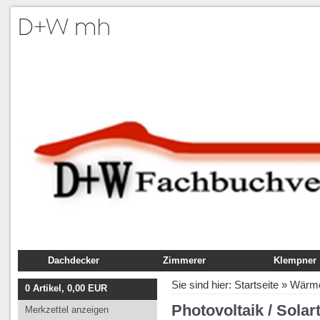
Dachdecker
Zimmerer
Klempner
Fachbuch
Fachbuch
Fachbuch
Sie sind hier:
Startseite
»
Wärme
0
Artikel,
0,00
EUR
Ausbildung
Ausbildung
Ausbildung
Photovoltaik / Sola
Merkzettel anzeigen