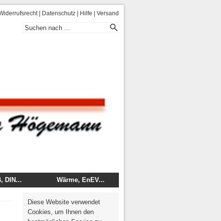
Widerrufsrecht
|
Datenschutz
|
Hilfe
|
Versand
 DIN...
Wärme, EnEV...
 - DIN
Energie
Diese Website verwendet
mentare
Wärme, Brand, Schall
Cookies, um Ihnen den