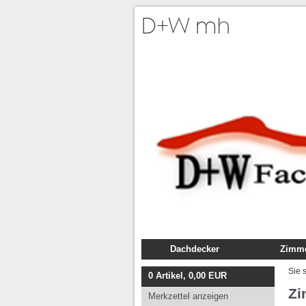
Dachdecker
Zimme
Fachbuch
Fachb
Sie 
0
Artikel,
0,00
EUR
Ausbildung
Ausbil
Zi
Merkzettel anzeigen