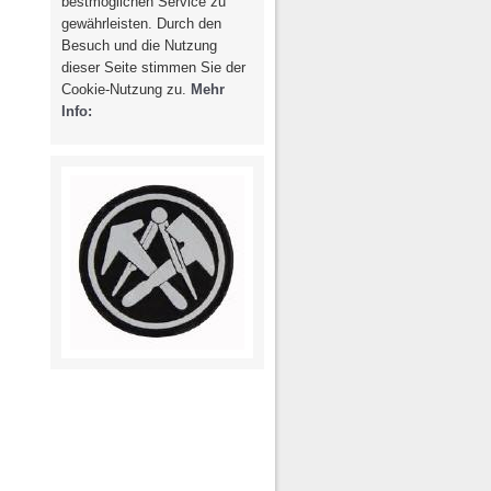
bestmöglichen Service zu
g / Recht
Photovoltaik /
gewährleisten. Durch den
Solarthermie
spondenz
Besuch und die Nutzung
dieser Seite stimmen Sie der
Cookie-Nutzung zu.
Mehr
Info: