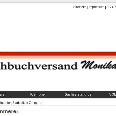
Startseite
|
Impressum
|
AGB
|
rer
Klempner
Sachverständige
VOB,
uch
Fachbuch
Gutachten
VOB
sind hier:
Startseite
»
Zimmerer
dung
Ausbildung
Technik, Ausführung,
Kom
mmerer
Schäden