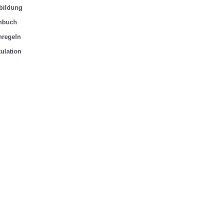
ation
Kalkulation
Vertra
bildung
geln
Fachregeln
Korre
hbuch
hregeln
ulation