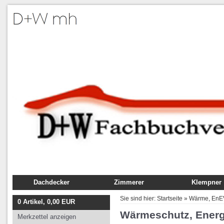
Dachdecker
Zimmerer
Klempner
Fachbuch
Fachbuch
Fachbuch
Sie sind hier:
Startseite
»
Wärme, EnEV
0
Artikel,
0,00
EUR
Ausbildung
Ausbildung
Ausbildung
Wärmeschutz, Energ
Merkzettel anzeigen