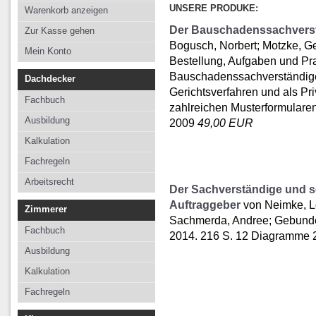
Kalkulation
Kalkulation
Kalkulation
UNSERE PRODUKE:
Warenkorb anzeigen
Fachregeln
Fachregeln
Fachregeln
Der Bauschadenssachvers
Zur Kasse gehen
Bogusch, Norbert; Motzke, G
Arbeitsrecht
Mein Konto
Bestellung, Aufgaben und Pr
Bauschadenssachverständig
Dachdecker
Gerichtsverfahren und als Priv
Fachbuch
zahlreichen Musterformularen
Ausbildung
2009
49,00 EUR
Kalkulation
Fachregeln
Arbeitsrecht
Der Sachverständige und s
Auftraggeber
von Neimke, L
Zimmerer
Sachmerda, Andree; Gebunden 
Fachbuch
2014. 216 S. 12 Diagramme
Ausbildung
Kalkulation
Fachregeln