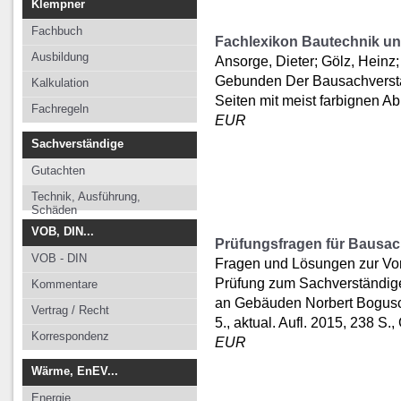
Klempner
Fachbuch
Fachlexikon Bautechnik u
Ausbildung
Ansorge, Dieter; Gölz, Heinz;
Gebunden Der Bausachverst
Kalkulation
Seiten mit meist farbignen A
Fachregeln
EUR
Sachverständige
Gutachten
Technik, Ausführung,
Schäden
VOB, DIN...
Prüfungsfragen für Bausac
VOB - DIN
Fragen und Lösungen zur Vor
Prüfung zum Sachverständig
Kommentare
an Gebäuden Norbert Bogus
Vertrag / Recht
5., aktual. Aufl. 2015, 238 S
Korrespondenz
EUR
Wärme, EnEV...
Energie