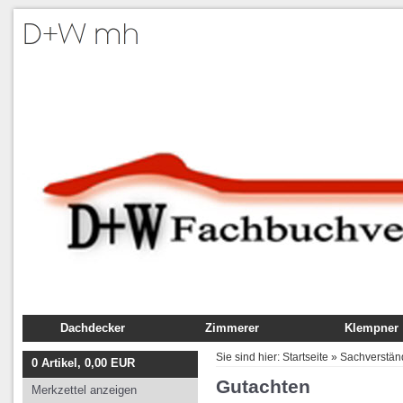
Dachdecker
Zimmerer
Klempner
Fachbuch
Fachbuch
Fachbuch
Sie sind hier:
Startseite
»
Sachverstän
0
Artikel,
0,00
EUR
Ausbildung
Ausbildung
Ausbildung
Gutachten
Merkzettel anzeigen