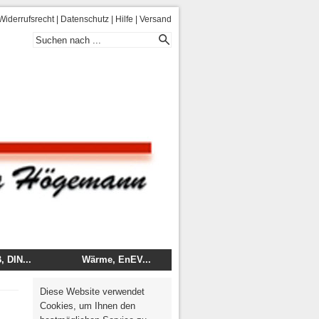
Widerrufsrecht
|
Datenschutz
|
Hilfe
|
Versand
 DIN...
Wärme, EnEV...
 - DIN
Energie
Diese Website verwendet
mentare
Wärme, Brand, Schall
Cookies, um Ihnen den