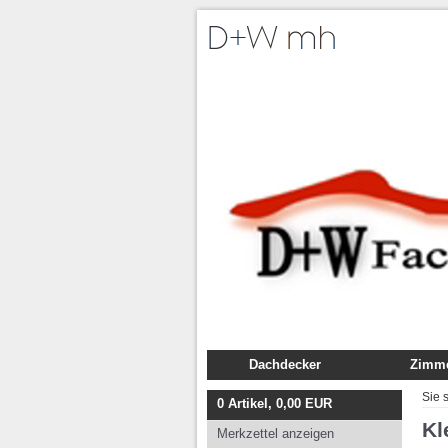
Dachdecker
Zimme
Fachbuch
Fachb
Sie 
0
Artikel,
0,00
EUR
Ausbildung
Ausbil
Kl
Merkzettel anzeigen