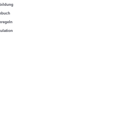
ation
Kalkulation
Vertra
bildung
geln
Fachregeln
Korre
hbuch
hregeln
ulation