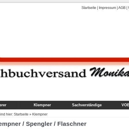
Startseite
|
Impressum
|
AGB
|
rer
Klempner
Sachverständige
VOB,
uch
Fachbuch
Gutachten
VOB
sind hier:
Startseite
»
Klempner
dung
Ausbildung
Technik, Ausführung,
Kom
empner / Spengler / Flaschner
Schäden