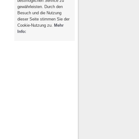
bestmöglichen Service zu
g / Recht
Photovoltaik /
gewährleisten. Durch den
Solarthermie
spondenz
Besuch und die Nutzung
dieser Seite stimmen Sie der
Cookie-Nutzung zu.
Mehr
Info: