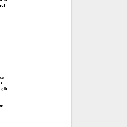
ruf
se
ns
gilt
ne