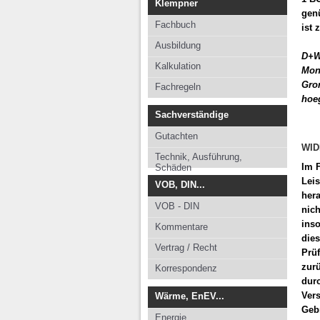
Klempner
genü
Fachbuch
ist 
Ausbildung
D+W
Kalkulation
Mon
Gron
Fachregeln
hoe
Sachverständige
Gutachten
WI
Technik, Ausführung,
Im 
Schäden
Lei
VOB, DIN...
her
VOB - DIN
nic
inso
Kommentare
dies
Vertrag / Recht
Prü
zurü
Korrespondenz
dur
Vers
Wärme, EnEV...
Gebr
Energie