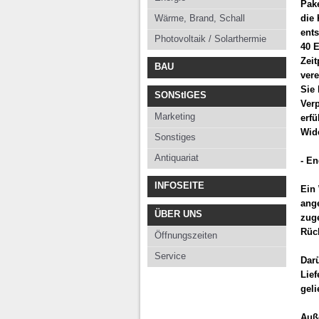
Pak
Wärme, Brand, Schall
die 
ent
Photovoltaik / Solarthermie
40 
Zeit
BAU
vere
Sie 
SONStIGES
Ver
Marketing
erfü
Wide
Sonstiges
Antiquariat
- En
INFOSEITE
Ein 
ange
ÜBER UNS
zuge
Rüc
Öffnungszeiten
Service
Darü
Lie
geli
Auße