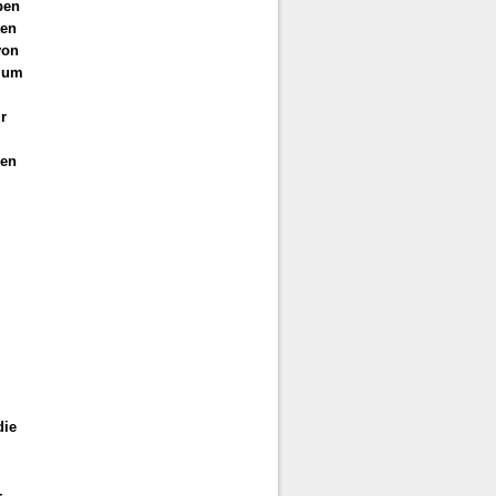
ben
ten
von
 zum
r
gen
die
-