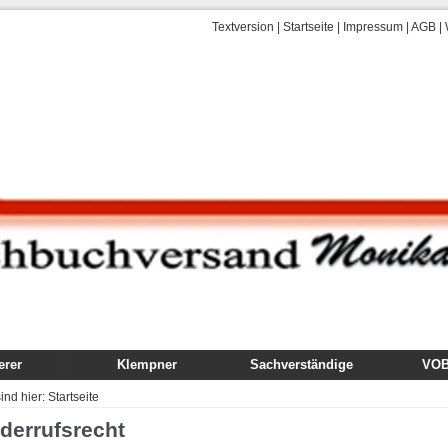
Textversion
|
Startseite
|
Impressum
|
AGB
|
rer
Klempner
Sachverständige
VOB,
uch
Fachbuch
Gutachten
VOB
sind hier:
Startseite
dung
Ausbildung
Technik, Ausführung,
Kom
derrufsrecht
Schäden