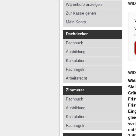
Kalkulation
Kalkul
WID
Warenkorb anzeigen
Fachregeln
Fachre
Zur Kasse gehen
Arbeitsrecht
Mein Konto
Dachdecker
Fachbuch
Ausbildung
Kalkulation
Fachregeln
WI
Arbeitsrecht
Wide
Sie
Zimmerer
Grün
Fachbuch
Fris
Fris
Ausbildung
Ein
Kalkulation
glei
vor 
Fachregeln
mit 
1 BG