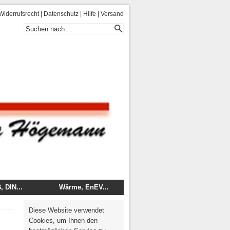
Widerrufsrecht
|
Datenschutz
|
Hilfe
|
Versand
 DIN...
Wärme, EnEV...
 - DIN
Energie
Diese Website verwendet
mentare
Wärme, Brand, Schall
Cookies, um Ihnen den