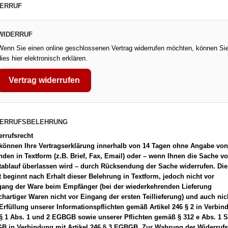
ation
Kalkulation
Vertra
ERRUF
geln
Fachregeln
Korre
WIDERRUF
Wenn Sie einen online geschlossenen Vertrag widerrufen möchten, können Si
dies hier elektronisch erklären.
Vertrag widerrufen
DERRUFSBELEHRUNG
rrufsrecht
 können Ihre Vertragserklärung innerhalb von 14 Tagen ohne Angabe von
den in Textform (z.B. Brief, Fax, Email) oder – wenn Ihnen die Sache vo
tablauf überlassen wird – durch Rücksendung der Sache widerrufen. Die
t beginnt nach Erhalt dieser Belehrung in Textform, jedoch nicht vor
gang der Ware beim Empfänger (bei der wiederkehrenden Lieferung
chartiger Waren nicht vor Eingang der ersten Teillieferung) und auch nic
Erfüllung unserer Informationspflichten gemäß Artikel 246 § 2 in Verbin
§ 1 Abs. 1 und 2 EGBGB sowie unserer Pflichten gemäß § 312 e Abs. 1 S
B in Verbindung mit Artikel 246 § 3 EGBGB. Zur Wahrung der Widerrufsf