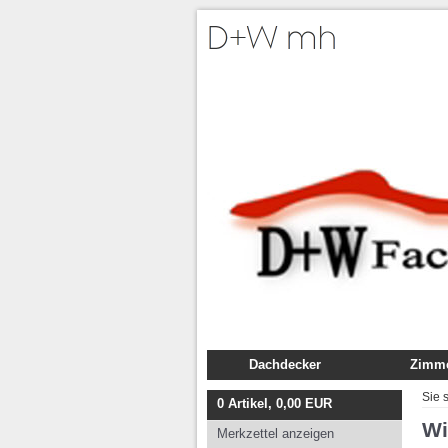
Dachdecker
Zimme
Fachbuch
Fachb
Sie 
0
Artikel,
0,00
EUR
Ausbildung
Ausbil
Wi
Merkzettel anzeigen