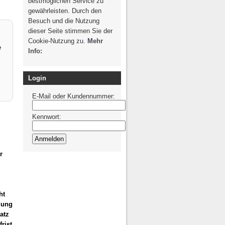
bestmöglichen Service zu
g / Recht
Photovoltaik /
gewährleisten. Durch den
Solarthermie
spondenz
Besuch und die Nutzung
dieser Seite stimmen Sie der
Cookie-Nutzung zu.
Mehr
e
Info:
Login
E-Mail oder Kundennummer:
Kennwort:
r
ht
dung
atz
rist