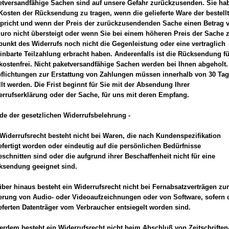
etversandfähige Sachen sind auf unsere Gefahr zurückzusenden. Sie ha
Kosten der Rücksendung zu tragen, wenn die gelieferte Ware der bestell
spricht und wenn der Preis der zurückzusendenden Sache einen Betrag 
Euro nicht übersteigt oder wenn Sie bei einem höheren Preis der Sache
punkt des Widerrufs noch nicht die Gegenleistung oder eine vertraglich
inbarte Teilzahlung erbracht haben. Anderenfalls ist die Rücksendung fü
kostenfrei. Nicht paketversandfähige Sachen werden bei Ihnen abgeholt.
pflichtungen zur Erstattung von Zahlungen müssen innerhalb von 30 Ta
llt werden. Die Frist beginnt für Sie mit der Absendung Ihrer
rrufserklärung oder der Sache, für uns mit deren Empfang.
de der gesetzlichen Widerrufsbelehrung -
Widerrufsrecht besteht nicht bei Waren, die nach Kundenspezifikation
fertigt worden oder eindeutig auf die persönlichen Bedürfnisse
schnitten sind oder die aufgrund ihrer Beschaffenheit nicht für eine
ksendung geeignet sind.
ber hinaus besteht ein Widerrufsrecht nicht bei Fernabsatzverträgen zur
ferung von Audio- oder Videoaufzeichnungen oder von Software, sofern 
eferten Datenträger vom Verbraucher entsiegelt worden sind.
rdem besteht ein Widerrufsrecht nicht beim Abschluß von Zeitschriften