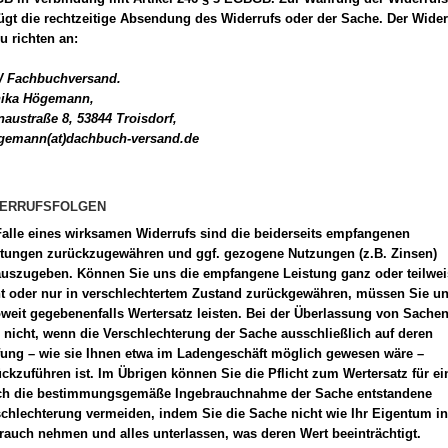
gt die rechtzeitige Absendung des Widerrufs oder der Sache. Der Wider
zu richten an:
 Fachbuchversand.
ika Högemann,
austraße 8, 53844 Troisdorf,
gemann(at)dachbuch-versand.de
DERRUFSFOLGEN
Falle eines wirksamen Widerrufs sind die beiderseits empfangenen
stungen zurückzugewähren und ggf. gezogene Nutzungen (z.B. Zinsen)
auszugeben. Können Sie uns die empfangene Leistung ganz oder teilwei
ht oder nur in verschlechtertem Zustand zurückgewähren, müssen Sie u
weit gegebenenfalls Wertersatz leisten. Bei der Überlassung von Sachen 
 nicht, wenn die Verschlechterung der Sache ausschließlich auf deren
fung – wie sie Ihnen etwa im Ladengeschäft möglich gewesen wäre –
ckzuführen ist. Im Übrigen können Sie die Pflicht zum Wertersatz für ei
ch die bestimmungsgemäße Ingebrauchnahme der Sache entstandene
chlechterung vermeiden, indem Sie die Sache nicht wie Ihr Eigentum in
auch nehmen und alles unterlassen, was deren Wert beeinträchtigt.