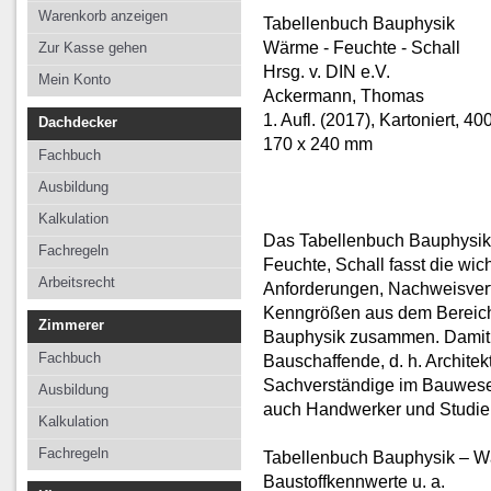
Kalkulation
Kalkulation
Kalkulation
Warenkorb anzeigen
Tabellenbuch Bauphysik
Fachregeln
Fachregeln
Fachregeln
Wärme - Feuchte - Schall
Zur Kasse gehen
Hrsg. v. DIN e.V.
Arbeitsrecht
Mein Konto
Ackermann, Thomas
1. Aufl. (2017), Kartoniert, 40
Dachdecker
170 x 240 mm
Fachbuch
Ausbildung
Kalkulation
Das Tabellenbuch Bauphysik
Fachregeln
Feuchte, Schall fasst die wic
Arbeitsrecht
Anforderungen, Nachweisver
Kenngrößen aus dem Bereich
Zimmerer
Bauphysik zusammen. Damit ist
Fachbuch
Bauschaffende, d. h. Archite
Sachverständige im Bauwesen
Ausbildung
auch Handwerker und Studie
Kalkulation
Fachregeln
Tabellenbuch Bauphysik – W
Baustoffkennwerte u. a.