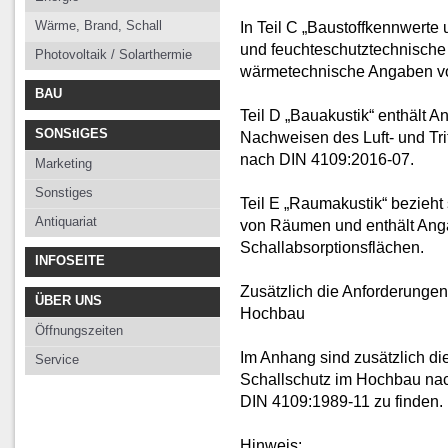
Wärme, Brand, Schall
In Teil C „Baustoffkennwerte
und feuchteschutztechnische
Photovoltaik / Solarthermie
wärmetechnische Angaben vo
BAU
Teil D „Bauakustik“ enthält 
SONStIGES
Nachweisen des Luft- und Tr
nach DIN 4109:2016-07.
Marketing
Sonstiges
Teil E „Raumakustik“ bezieht 
Antiquariat
von Räumen und enthält Ang
Schallabsorptionsflächen.
INFOSEITE
Zusätzlich die Anforderunge
ÜBER UNS
Hochbau
Öffnungszeiten
Im Anhang sind zusätzlich d
Service
Schallschutz im Hochbau nac
DIN 4109:1989-11 zu finden.
Hinweis: