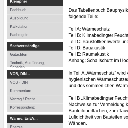
Klempner
Das Tabellenbuch Bauphysik: 
Fachbuch
folgende Teile:
Ausbildung
Kalkulation
Teil A: Wärmeschutz
Fachregeln
Teil B: Klimabedingter Feuch
Teil C: Baustoffkennwerte un
Sachverständige
Teil D: Bauakustik
Teil E: Raumakustik
Gutachten
Anhang: Schallschutz im Ho
Technik, Ausführung,
Schäden
In Teil A „Wärmeschutz“ wird 
VOB, DIN...
hygienischen Wärmeschutze
VOB - DIN
und des sommerlichen Wärm
Kommentare
Teil B „Klimabedingter Feuch
Vertrag / Recht
Nachweise zur Vermeidung kr
Korrespondenz
Bauteiloberflächen, zum Tauw
Luftdichtheit von Bauteilen
Wärme, EnEV...
Wänden.
Energie