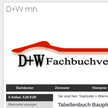
Dachdecker
Zimmerer
Klempner
Fachbuch
Fachbuch
Fachbuch
Sie sind hier:
Startseite
»
Wärme
0
Artikel,
0,00
EUR
Ausbildung
Ausbildung
Ausbildung
Tabellenbuch Bauph
Merkzettel anzeigen