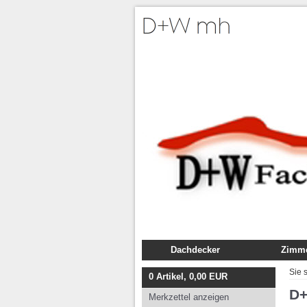
Dachdecker
Zimme
Fachbuch
Fachb
Sie 
0
Artikel,
0,00
EUR
Ausbildung
Ausbil
D
Merkzettel anzeigen