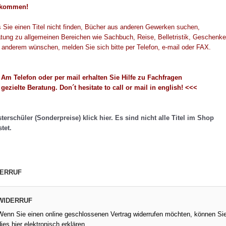
ation
Kalkulation
Vertra
lkommen!
geln
Fachregeln
Korre
s Sie einen Titel nicht finden, Bücher aus anderen Gewerken suchen,
tung zu allgemeinen Bereichen wie Sachbuch, Reise, Belletristik, Geschenke
 anderem wünschen, melden Sie sich bitte per Telefon, e-mail oder FAX.
Am Telefon oder per mail erhalten Sie Hilfe zu Fachfragen
gezielte Beratung. Don´t hesitate to call or mail in english! <<<
terschüler (Sonderpreise) klick hier. Es sind nicht alle Titel im Shop
stet.
ERRUF
WIDERRUF
Wenn Sie einen online geschlossenen Vertrag widerrufen möchten, können Si
dies hier elektronisch erklären.