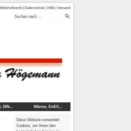
Widerrufsrecht
|
Datenschutz
|
Hilfe
|
Versand
 DIN...
Wärme, EnEV...
 - DIN
Energie
Diese Website verwendet
mentare
Wärme, Brand, Schall
Cookies, um Ihnen den