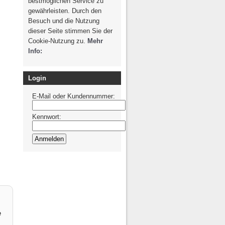
bestmöglichen Service zu
g / Recht
Photovoltaik /
gewährleisten. Durch den
Solarthermie
spondenz
Besuch und die Nutzung
dieser Seite stimmen Sie der
Cookie-Nutzung zu.
Mehr
Info:
Login
E-Mail oder Kundennummer:
Kennwort:
e