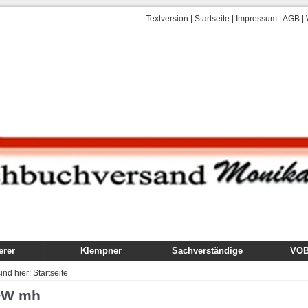
Textversion
|
Startseite
|
Impressum
|
AGB
|
rer
Klempner
Sachverständige
VOB,
uch
Fachbuch
Gutachten
VOB
sind hier:
Startseite
dung
Ausbildung
Technik, Ausführung,
Kom
+W mh
Schäden