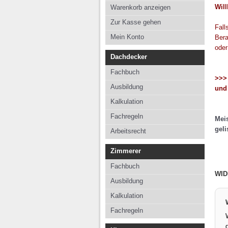
Kalkulation
Kalkul
Wil
Warenkorb anzeigen
Fachregeln
Fachre
Zur Kasse gehen
Fall
Arbeitsrecht
Mein Konto
Bera
oder
Dachdecker
Fachbuch
>>> 
Ausbildung
und 
Kalkulation
Fachregeln
Meis
geli
Arbeitsrecht
Zimmerer
Fachbuch
WID
Ausbildung
Kalkulation
Fachregeln