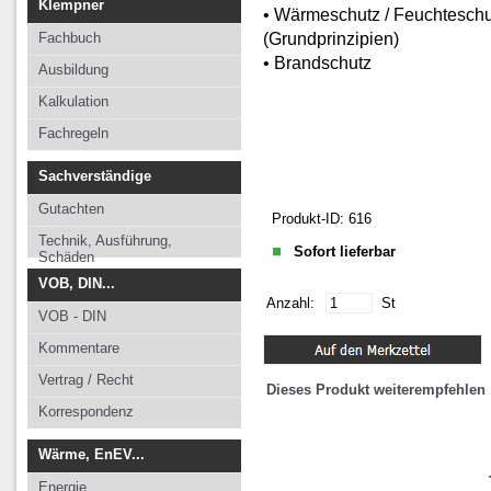
Klempner
• Wärmeschutz / Feuchteschu
(Grundprinzipien)
Fachbuch
• Brandschutz
Ausbildung
Kalkulation
Fachregeln
Sachverständige
Gutachten
Produkt-ID: 616
Technik, Ausführung,
Sofort lieferbar
Schäden
VOB, DIN...
Anzahl:
St
VOB - DIN
Kommentare
Vertrag / Recht
Dieses Produkt weiterempfehlen
Korrespondenz
Wärme, EnEV...
Energie