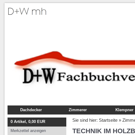
Dachdecker
Zimmerer
Klempner
Fachbuch
Fachbuch
Fachbuch
Sie sind hier:
Startseite
»
Zimme
0
Artikel,
0,00
EUR
Ausbildung
Ausbildung
Ausbildung
TECHNIK IM HOLZB
Merkzettel anzeigen