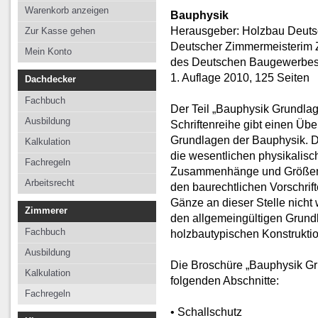
Kalkulation
Kalkulation
Kalkulation
Warenkorb anzeigen
Bauphysik
Fachregeln
Fachregeln
Fachregeln
Herausgeber: Holzbau Deut
Zur Kasse gehen
Deutscher Zimmermeisterim 
Arbeitsrecht
Mein Konto
des Deutschen Baugewerbes
1. Auflage 2010, 125 Seiten
Dachdecker
Fachbuch
Der Teil „Bauphysik Grundlag
Ausbildung
Schriftenreihe gibt einen Übe
Grundlagen der Bauphysik. 
Kalkulation
die wesentlichen physikalisc
Fachregeln
Zusammenhänge und Größen e
Arbeitsrecht
den baurechtlichen Vorschrift
Gänze an dieser Stelle nich
Zimmerer
den allgemeingültigen Grund
Fachbuch
holzbautypischen Konstrukti
Ausbildung
Die Broschüre „Bauphysik Gru
Kalkulation
folgenden Abschnitte:
Fachregeln
• Schallschutz