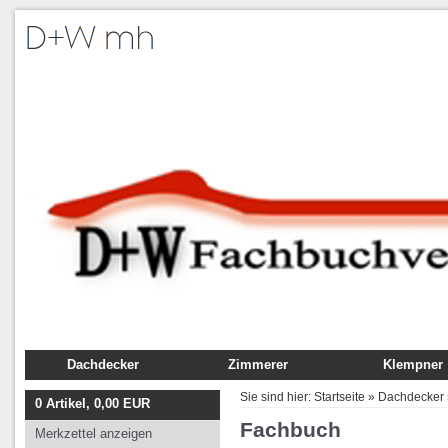
Dachdecker
Zimmerer
Klempner
Fachbuch
Fachbuch
Fachbuch
Sie sind hier:
Startseite
»
Dachdecker
0
Artikel,
0,00
EUR
Ausbildung
Ausbildung
Ausbildung
Fachbuch
Merkzettel anzeigen