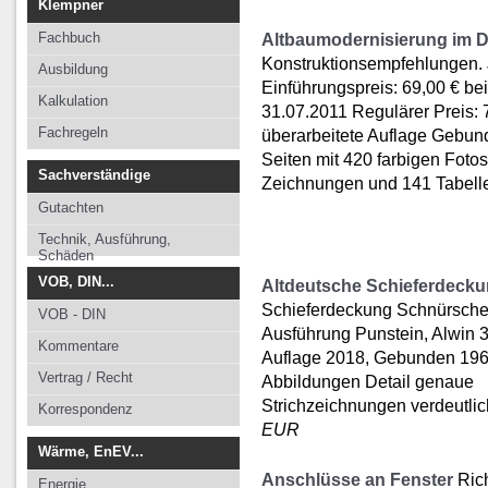
Klempner
Fachbuch
Altbaumodernisierung im De
Konstruktionsempfehlungen.
Ausbildung
Einführungspreis: 69,00 € bei
Kalkulation
31.07.2011 Regulärer Preis: 7
Fachregeln
überarbeitete Auflage Gebun
Seiten mit 420 farbigen Foto
Sachverständige
Zeichnungen und 141 Tabel
Gutachten
Technik, Ausführung,
Schäden
VOB, DIN...
Altdeutsche Schieferdeck
Schieferdeckung Schnürsch
VOB - DIN
Ausführung Punstein, Alwin 3.
Kommentare
Auflage 2018, Gebunden 196
Vertrag / Recht
Abbildungen Detail genaue
Strichzeichnungen verdeutlic
Korrespondenz
EUR
Wärme, EnEV...
Anschlüsse an Fenster
Rich
Energie