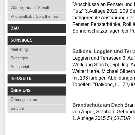
"Anschlüsse an Fenster und 
Wärme, Brand, Schall
Putz" 3.Auflage 2021, 209 Se
Photovoltaik / Solarthermie
fachgerechte Ausführung der
Fenster, Fensterbänke, Rolll
BAU
Sonnenschutzanlagen bei Pu
SONStIGES
Marketing
Balkone, Loggien und Terr
Loggien und Terrassen 3. Auf
Sonstiges
Wolfgang Storch, Dipl.-Ing. 
Antiquariat
Walter Herre, Michael Silber
mit 193 farbigen Abbildunge
INFOSEITE
Tabellen. "Balkone, L...
72,0
ÜBER UNS
Öffnungszeiten
Brandschutz am Dach
Bran
Service
von Appel, Stephan; Gebund
1. Auflage 2015
54,00 EUR