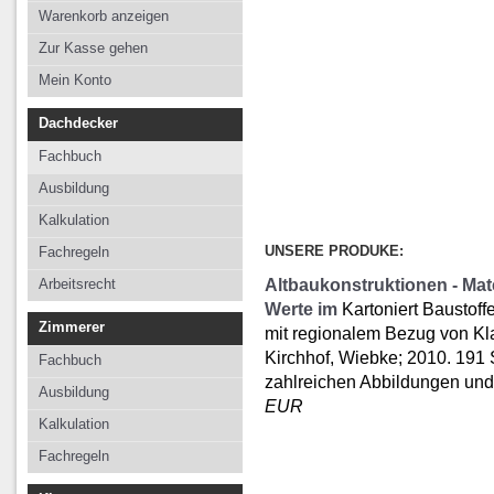
Kalkulation
Kalkulation
Kalkulation
Warenkorb anzeigen
Fachregeln
Fachregeln
Fachregeln
Zur Kasse gehen
Arbeitsrecht
Mein Konto
Dachdecker
Fachbuch
Ausbildung
Kalkulation
UNSERE PRODUKE:
Fachregeln
Altbaukonstruktionen - Mat
Arbeitsrecht
Werte im
Kartoniert Baustof
Zimmerer
mit regionalem Bezug von Kl
Kirchhof, Wiebke; 2010. 191 
Fachbuch
zahlreichen Abbildungen und
Ausbildung
EUR
Kalkulation
Fachregeln