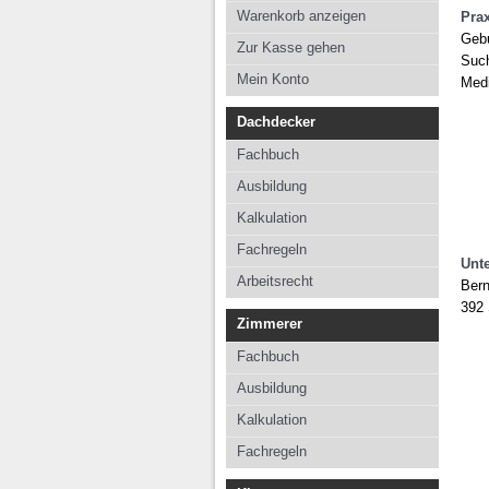
Kalkulation
Kalkul
Warenkorb anzeigen
Pra
Gebu
Fachregeln
Fachre
Zur Kasse gehen
Such
Arbeitsrecht
Mein Konto
Medi
Dachdecker
Fachbuch
Ausbildung
Kalkulation
Fachregeln
Unt
Arbeitsrecht
Bern
392 
Zimmerer
Fachbuch
Ausbildung
Kalkulation
Fachregeln