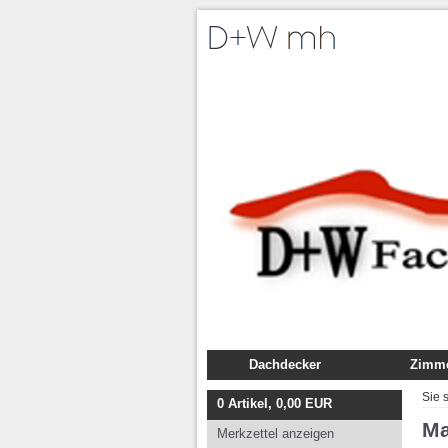
Dachdecker
Zimme
Fachbuch
Fachb
Sie 
0
Artikel,
0,00
EUR
Ausbildung
Ausbil
Ma
Merkzettel anzeigen