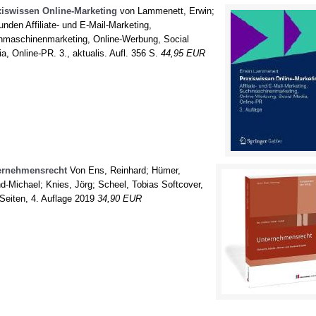
ation
Kalkulation
Vertra
xiswissen Online-Marketing
von Lammenett, Erwin;
nden Affiliate- und E-Mail-Marketing,
geln
Fachregeln
Korre
maschinenmarketing, Online-Werbung, Social
a, Online-PR. 3., aktualis. Aufl. 356 S.
44,95 EUR
ernehmensrecht
Von Ens, Reinhard; Hümer,
d-Michael; Knies, Jörg; Scheel, Tobias Softcover,
Seiten, 4. Auflage 2019
34,90 EUR