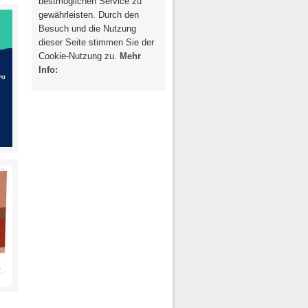
bestmöglichen Service zu
g / Recht
Photovoltaik /
gewährleisten. Durch den
Solarthermie
spondenz
Besuch und die Nutzung
dieser Seite stimmen Sie der
Cookie-Nutzung zu.
Mehr
Info: