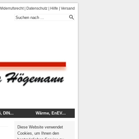
Widerrufsrecht
|
Datenschutz
|
Hilfe
|
Versand
 DIN...
Wärme, EnEV...
 - DIN
Energie
Diese Website verwendet
mentare
Wärme, Brand, Schall
Cookies, um Ihnen den