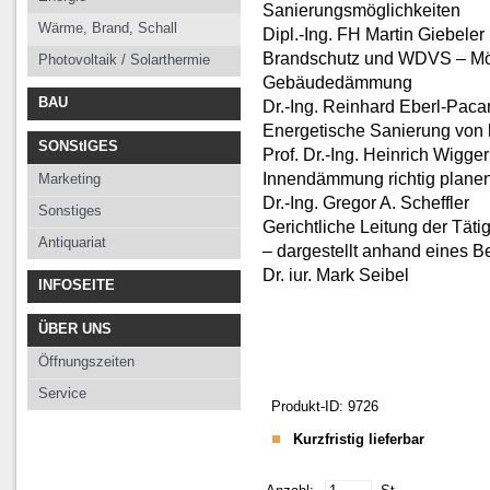
Sanierungsmöglichkeiten
Wärme, Brand, Schall
Dipl.-Ing. FH Martin Giebeler
Brandschutz und WDVS – Mög
Photovoltaik / Solarthermie
Gebäudedämmung
BAU
Dr.-Ing. Reinhard Eberl-Paca
Energetische Sanierung von
SONStIGES
Prof. Dr.-Ing. Heinrich Wigg
Innendämmung richtig plane
Marketing
Dr.-Ing. Gregor A. Scheffler
Sonstiges
Gerichtliche Leitung der Tät
Antiquariat
– dargestellt anhand eines Be
Dr. iur. Mark Seibel
INFOSEITE
ÜBER UNS
Öffnungszeiten
Service
Produkt-ID: 9726
Kurzfristig lieferbar