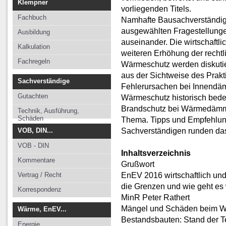
Klempner
vorliegenden Titels.
Fachbuch
Namhafte Bausachverständige
ausgewählten Fragestellun
Ausbildung
auseinander. Die wirtschaftl
Kalkulation
weiteren Erhöhung der recht
Fachregeln
Wärmeschutz werden diskutie
aus der Sichtweise des Prakt
Sachverständige
Fehlerursachen bei Innendäm
Gutachten
Wärmeschutz historisch bed
Brandschutz bei Wärmedämmv
Technik, Ausführung,
Schäden
Thema. Tipps und Empfehlung
Sachverständigen runden da
VOB, DIN...
VOB - DIN
Inhaltsverzeichnis
Kommentare
Grußwort
EnEV 2016 wirtschaftlich un
Vertrag / Recht
die Grenzen und wie geht es 
Korrespondenz
MinR Peter Rathert
Mängel und Schäden beim Wär
Wärme, EnEV...
Bestandsbauten: Stand der Te
Energie