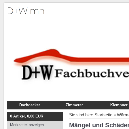
Dachdecker
Zimmerer
Klempner
Fachbuch
Fachbuch
Fachbuch
Sie sind hier:
Startseite
»
Wärme
0
Artikel,
0,00
EUR
Ausbildung
Ausbildung
Ausbildung
Mängel und Schäde
Merkzettel anzeigen