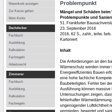
Kalkulation
Kalkulation
Kalkulation
Problempunkt
Warenkorb anzeigen
Fachregeln
Fachregeln
Fachregeln
Zur Kasse gehen
Mängel und Schäden beim
Arbeitsrecht
Problempunkte und Sanier
Mein Konto
51. Frankfurter Bausachvers
Dachdecker
23. September 2016
2016, 62 S., zahlr., teilw. farb
Fachbuch
Kartoniert
Ausbildung
Kalkulation
Inhalt
Fachregeln
Die Anforderungen an den ba
Arbeitsrecht
Wärmeschutz werden immer 
Energieeffizientes Bauen erf
Zimmerer
eine hohe fachliche Kompeten
Fachbuch
Baubeteiligten. Fehler bei d
Ausführung können massive 
Ausbildung
Untersuchungen zeigen, dass
Kalkulation
fehlerhafter Wärmedämmung
Fachregeln
ungenügender Luftdichtheit r
vermieden, bewertet und san