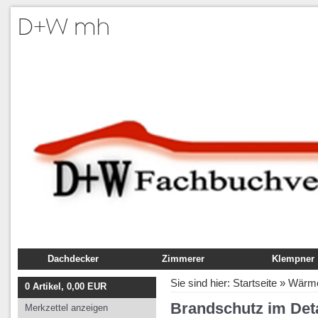
Dachdecker
Zimmerer
Klempner
Fachbuch
Fachbuch
Fachbuch
Sie sind hier:
Startseite
»
Wärme
0
Artikel,
0,00
EUR
Ausbildung
Ausbildung
Ausbildung
Brandschutz im Det
Merkzettel anzeigen