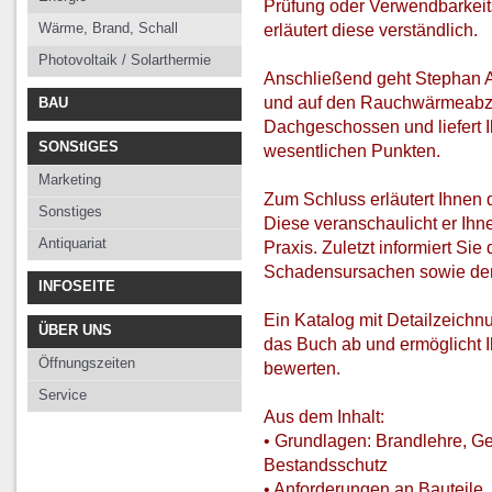
Prüfung oder Verwendbarkei
Wärme, Brand, Schall
erläutert diese verständlich.
Photovoltaik / Solarthermie
Anschließend geht Stephan A
und auf den Rauchwärmeabzug
BAU
Dachgeschossen und liefert I
SONStIGES
wesentlichen Punkten.
Marketing
Zum Schluss erläutert Ihnen 
Sonstiges
Diese veranschaulicht er Ihne
Antiquariat
Praxis. Zuletzt informiert S
Schadensursachen sowie de
INFOSEITE
Ein Katalog mit Detailzeichn
ÜBER UNS
das Buch ab und ermöglicht I
Öffnungszeiten
bewerten.
Service
Aus dem Inhalt:
• Grundlagen: Brandlehre, G
Bestandsschutz
• Anforderungen an Bauteile,