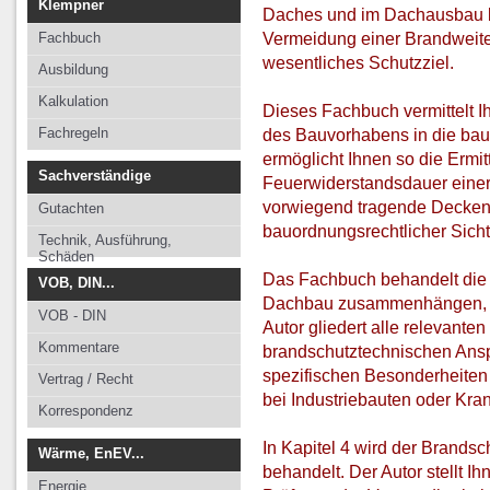
Klempner
Daches und im Dachausbau b
Vermeidung einer Brandweiterl
Fachbuch
wesentliches Schutzziel.
Ausbildung
Kalkulation
Dieses Fachbuch vermittelt 
Fachregeln
des Bauvorhabens in die ba
ermöglicht Ihnen so die Ermi
Sachverständige
Feuerwiderstandsdauer einer
vorwiegend tragende Decken-
Gutachten
bauordnungsrechtlicher Sicht
Technik, Ausführung,
Schäden
Das Fachbuch behandelt die 
VOB, DIN...
Dachbau zusammenhängen, in
VOB - DIN
Autor gliedert alle relevante
Kommentare
brandschutztechnischen Ansp
spezifischen Besonderheiten
Vertrag / Recht
bei Industriebauten oder Kr
Korrespondenz
In Kapitel 4 wird der Brands
Wärme, EnEV...
behandelt. Der Autor stellt 
Energie