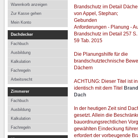
Kalkulation
Kalkulation
Kalkulation
Warenkorb anzeigen
Brandschutz im Detail Däche
Fachregeln
Fachregeln
Fachregeln
von Appel, Stephan;
Zur Kasse gehen
Gebunden
Arbeitsrecht
Mein Konto
Anforderungen - Planung - A
Brandschutz im Detail 257 S. 
Dachdecker
59 Tab. 2015
Fachbuch
Ausbildung
Die Planungshilfe für die
brandschutztechnische Bewe
Kalkulation
Dächern
Fachregeln
Arbeitsrecht
ACHTUNG: Dieser Titel ist inh
identisch mit dem Titel
Brand
Zimmerer
Dach
Fachbuch
In der heutigen Zeit sind D
Ausbildung
gesetzt. Allein die Beschrä
Kalkulation
bauordnungsrechtlichen Vorga
Fachregeln
gewählten Eindeckung führe
erfordert der vorbeugende B