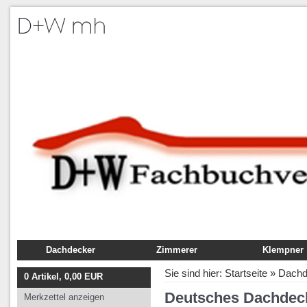
Dachdecker
Zimmerer
Klempner
Fachbuch
Fachbuch
Fachbuch
Sie sind hier:
Startseite
»
Dachd
0
Artikel,
0,00
EUR
Ausbildung
Ausbildung
Ausbildung
Deutsches Dachdeck
Merkzettel anzeigen