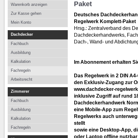
Kalkulation
Kalkulation
Kalkulation
Paket
Warenkorb anzeigen
Fachregeln
Fachregeln
Fachregeln
Zur Kasse gehen
Deutsches Dachdeckerhan
Arbeitsrecht
Regelwerk Komplett-Paket
Mein Konto
Hrsg.: Zentralverband des D
Dachdecker
Dachdeckerhandwerks, Fach
Dach-, Wand- und Abdichtung
Fachbuch
Ausbildung
Kalkulation
Im Abonnement erhalten Si
Fachregeln
Das Regelwerk in 2 DIN A4
Arbeitsrecht
den Exklusiv-Zugang zur 
www.dachdecker-regelwerk
Zimmerer
inklusive Zugriff auf rund 
Fachbuch
Dachdeckerhandwerk Norme
eine Mobile-App zum Regelw
Ausbildung
Regelwerks auch unterwegs 
Kalkulation
stellt
Fachregeln
sowie eine Desktop-App, d
oder Laptop offline nutzbar 