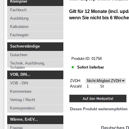
Klempner
Fachbuch
Gilt für 12 Monate (incl. up
wenn Sie nicht bis 6 Woche
Ausbildung
Kalkulation
Fachregeln
Sachverständige
Gutachten
Produkt-ID: 01758
Technik, Ausführung,
Sofort lieferbar
Schäden
VOB, DIN...
ZVDH:
VOB - DIN
Anzahl:
St
Kommentare
Vertrag / Recht
Korrespondenz
Dieses Produkt weiterempfehlen
Wärme, EnEV...
Deutsches D
Energie