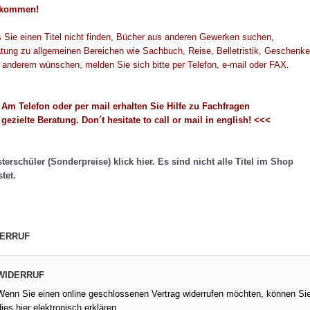
ation
Kalkulation
Vertra
lkommen!
geln
Fachregeln
Korre
s Sie einen Titel nicht finden, Bücher aus anderen Gewerken suchen,
tung zu allgemeinen Bereichen wie Sachbuch, Reise, Belletristik, Geschenke
 anderem wünschen, melden Sie sich bitte per Telefon, e-mail oder FAX.
Am Telefon oder per mail erhalten Sie Hilfe zu Fachfragen
gezielte Beratung. Don´t hesitate to call or mail in english! <<<
terschüler (Sonderpreise) klick hier. Es sind nicht alle Titel im Shop
stet.
ERRUF
WIDERRUF
Wenn Sie einen online geschlossenen Vertrag widerrufen möchten, können Si
dies hier elektronisch erklären.