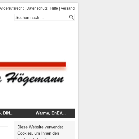
Widerrufsrecht
|
Datenschutz
|
Hilfe
|
Versand
 DIN...
Wärme, EnEV...
 - DIN
Energie
Diese Website verwendet
mentare
Wärme, Brand, Schall
Cookies, um Ihnen den