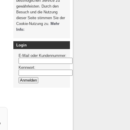
bestmöglichen Service zu
g / Recht
Photovoltaik /
gewährleisten. Durch den
Solarthermie
spondenz
Besuch und die Nutzung
dieser Seite stimmen Sie der
Cookie-Nutzung zu.
Mehr
Info:
Login
E-Mail oder Kundennummer:
Kennwort:
e