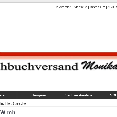
Textversion
|
Startseite
|
Impressum
|
AGB
|
rer
Klempner
Sachverständige
VOB,
uch
Fachbuch
Gutachten
VOB
sind hier:
Startseite
dung
Ausbildung
Technik, Ausführung,
Kom
+W mh
Schäden