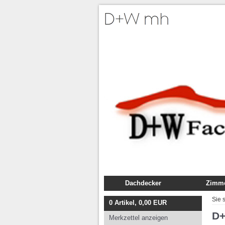
Dachdecker
Zimme
Fachbuch
Fachb
Sie 
0
Artikel,
0,00
EUR
Ausbildung
Ausbil
D
Merkzettel anzeigen