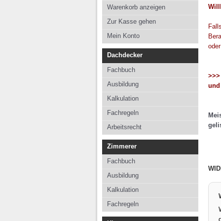
Kalkulation
Kalkul
Wil
Warenkorb anzeigen
Fachregeln
Fachre
Zur Kasse gehen
Fall
Arbeitsrecht
Mein Konto
Bera
oder
Dachdecker
Fachbuch
>>> 
Ausbildung
und 
Kalkulation
Fachregeln
Meis
geli
Arbeitsrecht
Zimmerer
Fachbuch
WID
Ausbildung
Kalkulation
Fachregeln